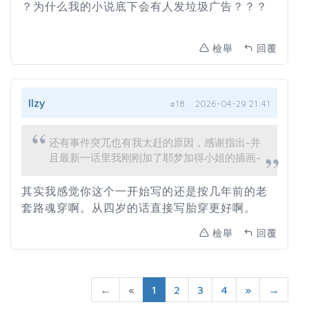
？为什么我的小说底下会有人发垃圾广告？？？
檢舉
回覆
llzy
#18
2026-04-29 21:41
还有事件突兀也有我太赶的原因，感谢指出~并
且最新一话里我刚刚加了耶梦加得小姐的插画~
其实我感觉你这个一开始写的还是按几年前的老
套路魂穿啊。从四岁的话直接写胎穿更好啊。
檢舉
回覆
←
«
1
2
3
4
»
→