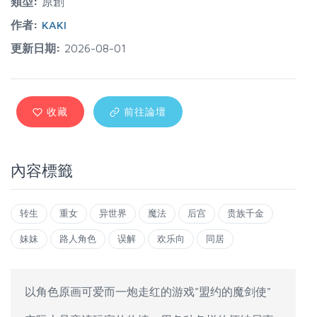
類型:
原創
作者:
KAKI
更新日期:
2026-08-01
收藏
前往論壇
內容標籤
转生
重女
异世界
魔法
后宫
贵族千金
妹妹
路人角色
误解
欢乐向
同居
以角色原画可爱而一炮走红的游戏"盟约的魔剑使"