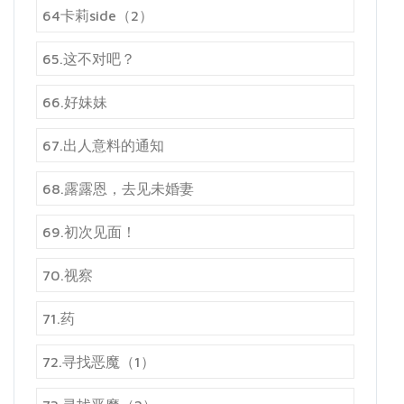
64卡莉side（2）
65.这不对吧？
66.好妹妹
67.出人意料的通知
68.露露恩，去见未婚妻
69.初次见面！
70.视察
71.药
72.寻找恶魔（1）