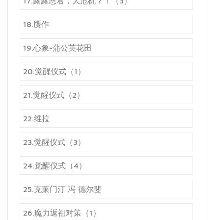
17.露露恩君，大危机？！（3）
18.赝作
19.心象-蒲公英花田
20.觉醒仪式（1）
21.觉醒仪式（2）
22.维拉
23.觉醒仪式（3）
24.觉醒仪式（4）
25.克莱门汀 冯 德尔斐
26.魔力返祖对策（1）