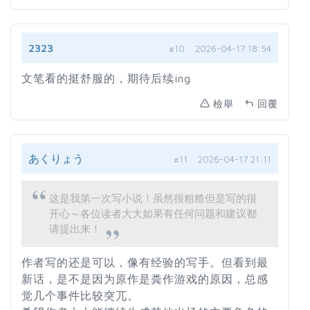
2323
#10
2026-04-17 18:54
文笔看的挺舒服的，期待后续ing
檢舉
回覆
あくりょう
#11
2026-04-17 21:11
这是我第一次写小说！虽然很粗糙但是写的很
开心～各位读者大大如果有任何问题和建议都
请提出来！
作者写的还是可以，像有经验的写手。但看到最
新话，是不是因为原作是粪作游戏的原因，总感
觉几个事件比较突兀。