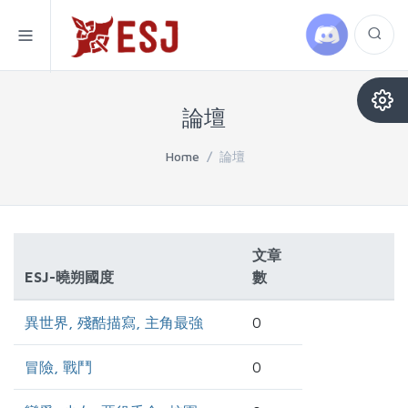
論壇
Home
/
論壇
文章
ESJ-曉朔國度
數
異世界, 殘酷描寫, 主角最強
0
冒險, 戰鬥
0