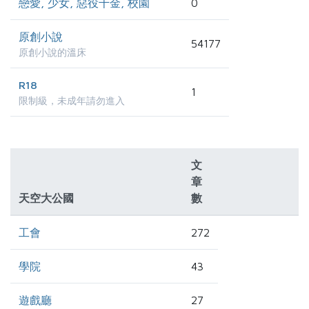
戀愛, 少女, 惡役千金, 校園
0
原創小說
54177
原創小說的溫床
R18
1
限制級，未成年請勿進入
文
章
天空大公國
數
工會
272
學院
43
遊戲廳
27