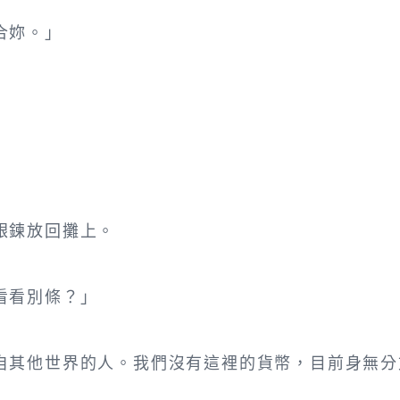
合妳。」
銀鍊放回攤上。
看看別條？」
自其他世界的人。我們沒有這裡的貨幣，目前身無分