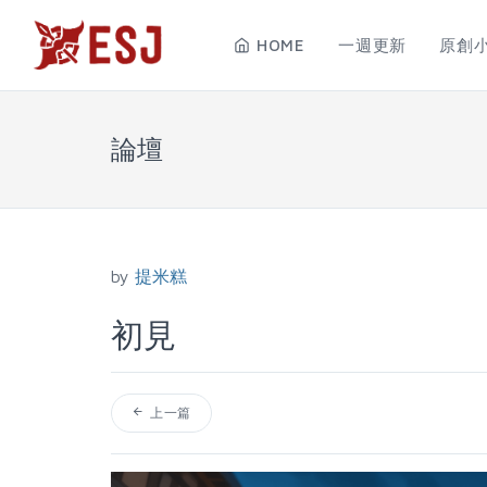
HOME
一週更新
原創
論壇
by
提米糕
初見
上一篇