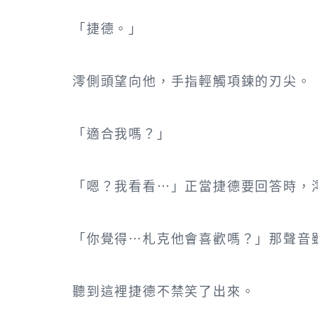
「捷德。」
澪側頭望向他，手指輕觸項鍊的刃尖。
「適合我嗎？」
「嗯？我看看…」正當捷德要回答時，
「你覺得…札克他會喜歡嗎？」那聲音
聽到這裡捷德不禁笑了出來。