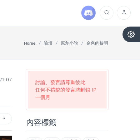
Home
/
論壇
/
原創小說
/
金色的黎明
21:07
討論、發言請尊重彼此
任何不禮貌的發言將封鎖 IP
一個月
篇
內容標籤