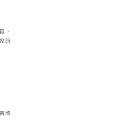
竄。
象的
賣飾