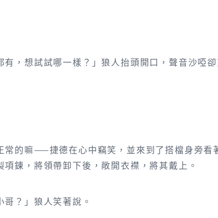
都有，想試試哪一樣？」狼人抬頭開口，聲音沙啞卻
正常的嘛——捷德在心中竊笑，並來到了搭檔身旁看
製項鍊，將領帶卸下後，敞開衣襟，將其戴上。
小哥？」狼人笑著說。