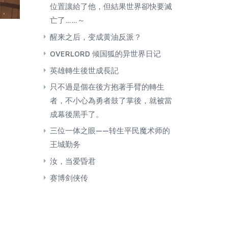
位置讓給了他，但結果世界卻快要滅
亡了……～
醒来之后，变成黄油反派？
OVERLORD 倾国狐的异世界日记
英雄轉生後世成長記
只不過是個在後方抱著手臂的轉生
者，不小心為勇者鼓了掌後，就被當
成幕後黑手了。
三位一体之眼——转生平民魔术师的
王城勤务
汝，当爱昏君
赛博剑侠传