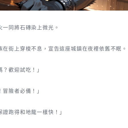
火一同將石磚染上微光。
族在街上穿梭不息，宣告這座城鎮在夜裡依舊不眠。
嗎？歡迎試吃！」
！冒險者必備！」
保證跑得和地龍一樣快！」