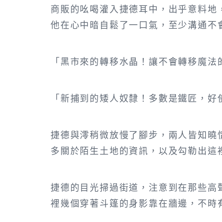
商販的吆喝灌入捷德耳中，出乎意料地
他在心中暗自鬆了一口氣，至少溝通不
「黑市來的轉移水晶！讓不會轉移魔法
「新捕到的矮人奴隸！多數是鐵匠，好
捷德與澪稍微放慢了腳步，兩人皆知曉
多關於陌生土地的資訊，以及勾勒出這
捷德的目光掃過街道，注意到在那些高
裡幾個穿著斗篷的身影靠在牆邊，不時