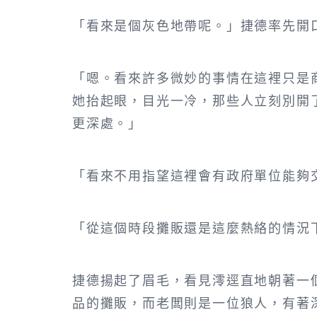
「看來是個灰色地帶呢。」捷德率先開
「嗯。看來許多微妙的事情在這裡只是
她抬起眼，目光一冷，那些人立刻別開
更深處。」
「看來不用指望這裡會有政府單位能夠
「從這個時段攤販還是這麼熱絡的情況
捷德揚起了眉毛，看見澪逕直地朝著一
品的攤販，而老闆則是一位狼人，有著