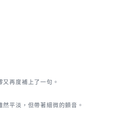
澪又再度補上了一句。
雖然平淡，但帶著細微的顫音。