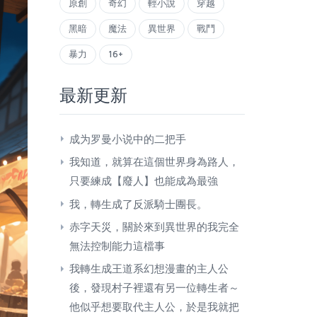
原創
奇幻
輕小說
穿越
黑暗
魔法
異世界
戰鬥
暴力
16+
最新更新
成为罗曼小说中的二把手
我知道，就算在這個世界身為路人，
只要練成【廢人】也能成為最強
我，轉生成了反派騎士團長。
赤字天災，關於來到異世界的我完全
無法控制能力這檔事
我轉生成王道系幻想漫畫的主人公
後，發現村子裡還有另一位轉生者～
他似乎想要取代主人公，於是我就把