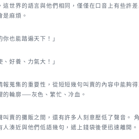
，這世界的語言與他們相同，僅僅在口音上有些許差
會是麻煩。
的你也能踏遍天下！」
使、好養、力氣大！」
情報蒐集的重要性，從短短幾句叫賣的內容中能夠得
裡的輪廓——灰色、繁忙、冷血。
聲叫賣的攤販之間，還有許多人刻意壓低了聲音。 
有人湊近與他們低語幾句，遞上錢袋後便迅速離開。