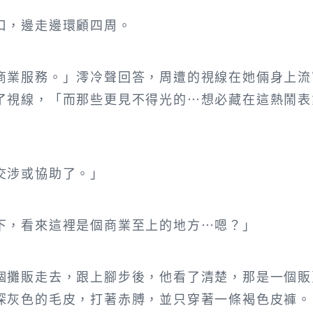
口，邊走邊環顧四周。
商業服務。」澪冷聲回答，周遭的視線在她倆身上流
了視線，「而那些更見不得光的…想必藏在這熱鬧表
交涉或協助了。」
下，看來這裡是個商業至上的地方…嗯？」
個攤販走去，跟上腳步後，他看了清楚，那是一個販
深灰色的毛皮，打著赤膊，並只穿著一條褐色皮褲。