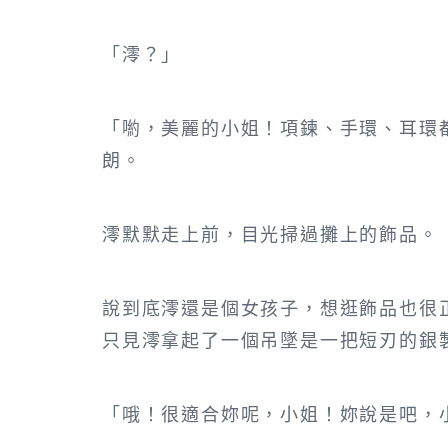
「澪？」
「喲，美麗的小姐！項鍊、手環、耳環
朗。
澪默默走上前，目光掃過攤上的飾品。
說到底澪還是個女孩子，想逛飾品也很
只見澪拿起了一個吊墜是一把短刃的銀
「哦！很適合妳呢，小姐！妳說是吧，