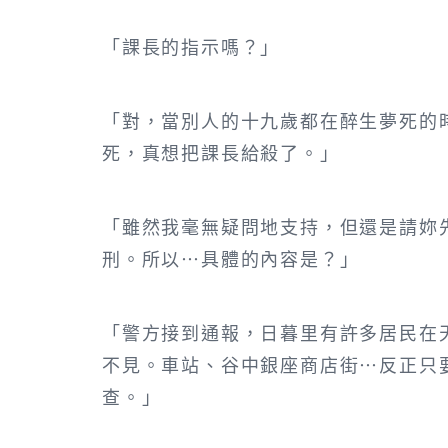
「課長的指示嗎？」
「對，當別人的十九歲都在醉生夢死的
死，真想把課長給殺了。」
「雖然我毫無疑問地支持，但還是請妳
刑。所以…具體的內容是？」
「警方接到通報，日暮里有許多居民在
不見。車站、谷中銀座商店街…反正只
查。」