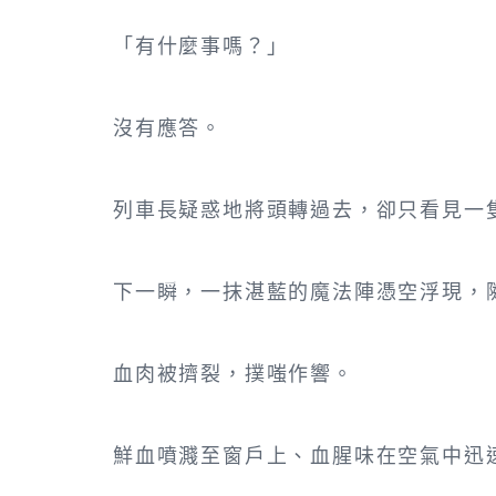
「有什麼事嗎？」
沒有應答。
列車長疑惑地將頭轉過去，卻只看見一
下一瞬，一抹湛藍的魔法陣憑空浮現，
血肉被擠裂，撲嗤作響。
鮮血噴濺至窗戶上、血腥味在空氣中迅