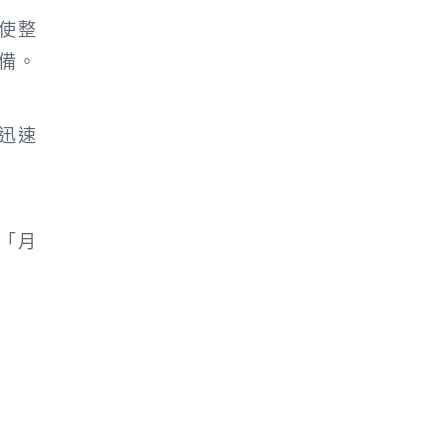
使整
備。
迅速
「月