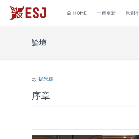
HOME
一週更新
原創
論壇
by
提米糕
序章