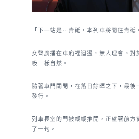
「下一站是…青砥，本列車將開往青砥
女聲廣播在車廂裡迴盪，無人理會。對
吸一樣自然。
隨著車門關閉，在落日餘暉之下，最後
發行。
列車長室的門被緩緩推開，正望著前方
了一句。