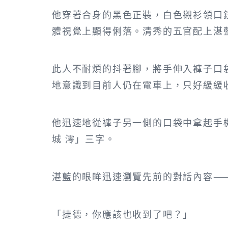
他穿著合身的黑色正裝，白色襯衫領口
體視覺上顯得俐落。清秀的五官配上湛
此人不耐煩的抖著腳，將手伸入褲子口
地意識到目前人仍在電車上，只好緩緩
他迅速地從褲子另一側的口袋中拿起手
城 澪」三字。
湛藍的眼眸迅速瀏覽先前的對話內容—
「捷德，你應該也收到了吧？」