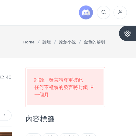
Home
/
論壇
/
原創小說
/
金色的黎明
22:40
討論、發言請尊重彼此
任何不禮貌的發言將封鎖 IP
一個月
篇
內容標籤