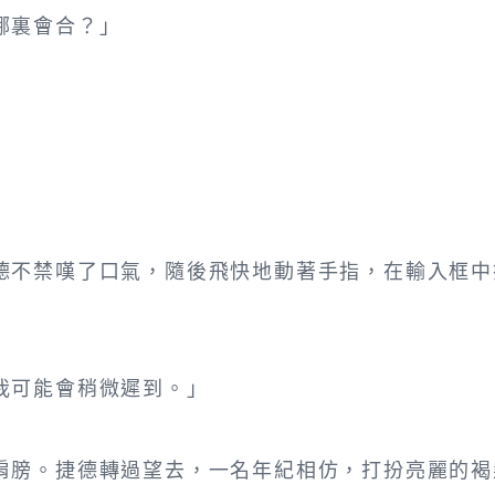
哪裏會合？」
德不禁嘆了口氣，隨後飛快地動著手指，在輸入框中
我可能會稍微遲到。」
肩膀。捷德轉過望去，一名年紀相仿，打扮亮麗的褐