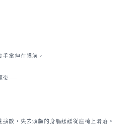
隻手掌伸在眼前。
隨後——
速擴散，失去頭顱的身軀緩緩從座椅上滑落。