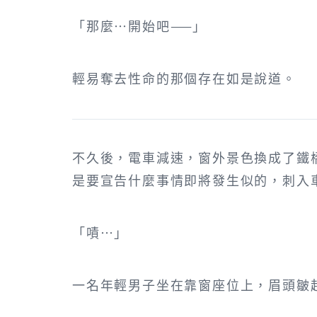
「那麼…開始吧——」
輕易奪去性命的那個存在如是說道。
不久後，電車減速，窗外景色換成了鐵
是要宣告什麼事情即將發生似的，刺入
「嘖…」
一名年輕男子坐在靠窗座位上，眉頭皺