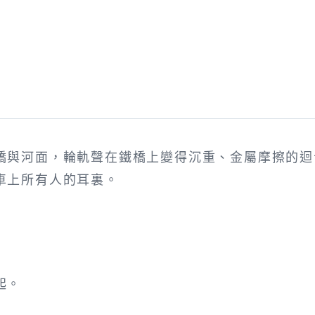
橋與河面，輪軌聲在鐵橋上變得沉重、金屬摩擦的迴
車上所有人的耳裏。
起。