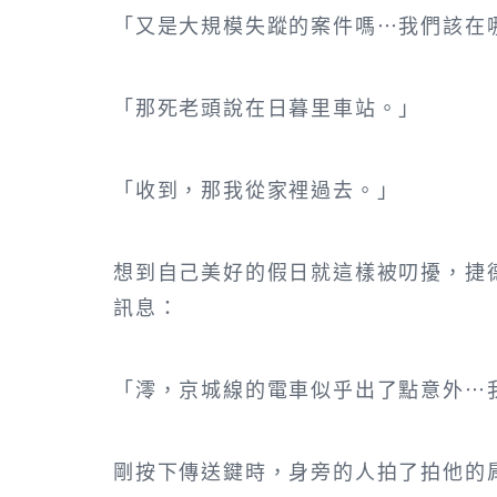
「又是大規模失蹤的案件嗎…我們該在
「那死老頭說在日暮里車站。」
「收到，那我從家裡過去。」
想到自己美好的假日就這樣被叨擾，捷
訊息：
「澪，京城線的電車似乎出了點意外…
剛按下傳送鍵時，身旁的人拍了拍他的