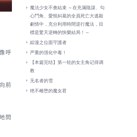
魔法少女不會結束 ～在充滿陰謀、勾
心鬥角、愛恨糾葛的全員死亡大逃殺
劇情中，充分利用時間逆行魔法，目
標是驚天逆轉的快樂結局！～
綜漫之位面守護者
像呼
严重的强化中毒！
【本篇完结】第一轮的女主角记得调
教
无名者的雪
向前
绝不雌堕的魔女君
地問