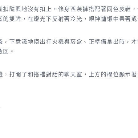
鈕扣隨興地沒有扣上，修身西裝褲搭配著同色皮鞋，
藍的雙眸，在燈光下反射著冷光，眼神慵懶中帶著戒
袋，下意識地摸出打火機與菸盒。正準備拿出時，才
收回。
機，打開了和搭檔對話的聊天室，上方的欄位顯示著
—