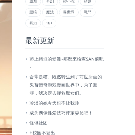
原創
奇幻
輕小說
穿越
黑暗
魔法
異世界
戰鬥
暴力
16+
最新更新
藍上緒垣的受難~那麼來檢查SAN值吧
~
​吾辈是猫。既然转生到了前世所画的
鬼畜猎奇游戏漫画世界中，为了赎
罪，我决定去拯救魔女们。
冷淡的她今天也不让我睡
成为偶像性爱技巧评定委员吧！
怪谈社团
H校园不登出