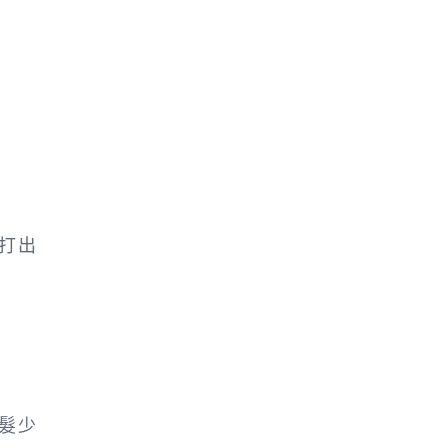
打出
髮少