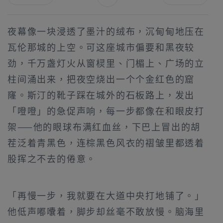
夜幕像一块浸透了墨汁的绒布，沉甸甸地压在
瓦伦那城的上空。可这座城市偏要和黑夜较
劲，千万盏灯火从窗棂里、门楣上、广场的立
柱间涌出来，把夜空烧出一个个金红色的窟
窿。斯汀的靴子踩在城外的石板路上，发出
「噔噔」的急促声响，每一步都像在和眼皮打
架——他的眼球布满红血丝，下巴上冒出的胡
茬泛着青黑色，连棕黑色风衣的褶皱里都透着
股挥之不去的倦意。
「再慢一步，我就要在大道中央打地铺了。」
他低声嘟囔着，脚步却丝毫不敢放慢。脑海里