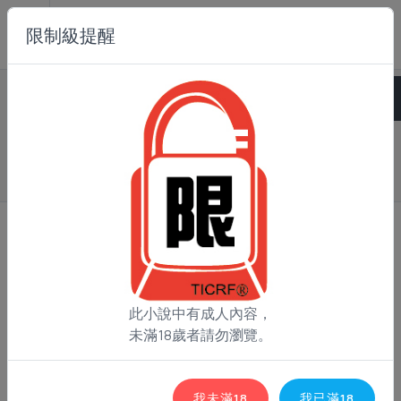
限制級提醒
論壇
Home
/
論壇
/
原創小說
/
欠债大法师
此小說中有成人內容，
未滿18歲者請勿瀏覽。
我未滿18
我已滿18