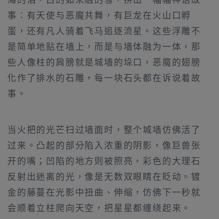
事：有天使与恶魔共舞，有巨龙在火山口孵
蛋，还有凡人骑着飞马追逐流星。这些浮雕不
是简单地贴在墙上，而是与墙体融为一体，那
些人像柱的肩膀就是城墙的垛口，恶魔的翅膀
化作了排水的石雕，每一块石头都在诉说着故
事。
当火把的光芒扫过墙面时，整个城墙仿佛活了
过来。凸起的部分陷入浓重的阴影，像巨兽张
开的嘴；凹陷的地方则被照亮，彩色的大理石
反射出迷离的光，像是无数双眼睛在眨动。镀
金的藤蔓在光影中扭曲、伸缩，仿佛下一秒就
会顺着立柱爬向天空，把星星都缠绕起来。