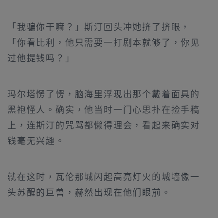
「我骗你干嘛？」斯汀回头冲她挤了挤眼，
「你看比利，他只需要一打剧本就够了，你见
过他提钱吗？」
玛尔塔愣了愣，脑海里浮现出那个戴着面具的
黑袍怪人。确实，他当时一门心思扑在捡手稿
上，连斯汀的咒骂都懒得理会，看起来确实对
钱毫无兴趣。
就在这时，瓦伦那城闪起高亮灯火的城墙像一
头苏醒的巨兽，赫然出现在他们眼前。