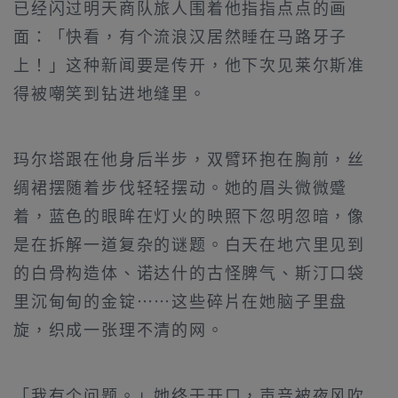
已经闪过明天商队旅人围着他指指点点的画
面：「快看，有个流浪汉居然睡在马路牙子
上！」这种新闻要是传开，他下次见莱尔斯准
得被嘲笑到钻进地缝里。
玛尔塔跟在他身后半步，双臂环抱在胸前，丝
绸裙摆随着步伐轻轻摆动。她的眉头微微蹙
着，蓝色的眼眸在灯火的映照下忽明忽暗，像
是在拆解一道复杂的谜题。白天在地穴里见到
的白骨构造体、诺达什的古怪脾气、斯汀口袋
里沉甸甸的金锭……这些碎片在她脑子里盘
旋，织成一张理不清的网。
「我有个问题。」她终于开口，声音被夜风吹