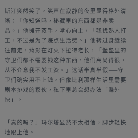
斯汀突然笑了，笑声在寂静的夜里显得格外清
晰：「你知道吗，秘藏里的东西都是非卖
品。」他摊开双手，掌心向上，「我找熟人打
工，不过是为了赚点生活费。」他转过身继续
往前走，背影在灯火下拉得老长，「堡垒里的
守卫们都不需要钱这种东西，他们高尚得很，
从不介意我不发工资。」这话半真半假——守
卫们确实用不上钱，但像比利那样生活里需要
剧本排戏的家伙，私下里总会想办法「赚外
快」。
「真的吗？」玛尔塔显然不太相信，脚步轻快
地跟上他。