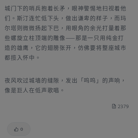
城门下的哨兵抱着长矛，眼神警惕地扫视着他
们。斯汀连忙低下头，做出谦卑的样子，而玛
尔塔则微微扬起下巴，用眼角的余光打量着那
些螺旋立柱顶端的雕像——那是一只用纯金打
造的雄鹰，它的翅膀张开，仿佛要将整座城市
都揽入怀中。
夜风吹过城墙的缝隙，发出「呜呜」的声响，
像是巨人在低声歌唱。
2379
0