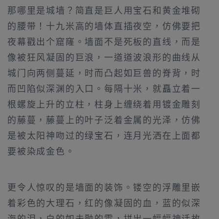
那哪里是城墙？简直是巨人用宝石和黄金堆砌
的腰带！十九米高的墙体直插夜空，仿佛要把
夜幕戳出个窟窿。墙面不是死板的直线，而是
像被狂风凝固的巨浪，一道道波浪形的曲线从
城门向两侧蔓延，时而凸起如巨兽的脊背，时
而凹陷似深渊的入口。每隔十米，就矗立着一
根螺旋上升的立柱，柱身上缠绕着用镀金雕刻
的藤蔓，藤蔓上的叶子泛着金属的光泽，仿佛
是被太阳神吻过的绿宝石，连月光洒在上面都
要被染成金色。
更令人惊叹的是墙面的装饰。镂空的浮雕里嵌
着彩色的大理石，红的像凝固的血，蓝的似深
海的泪，白的如未融的雪，拼出一幅幅神话故