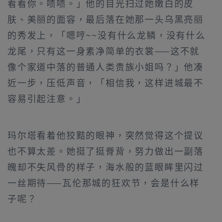
看看你。啧啧。」他的目光扫过她嫩白的皮
肤、美丽的面容，最后落在她那一头乌黑亮丽
的秀发上，「嗯哼~~没有什么龙鳞，没有什么
龙尾，只有这一身素净简单的衣裳——这不就
像个家道中落的普通人类贵族小姐吗？」他凑
近一步，压低声音，「相信我，这样进城最不
容易引起注意。」
玛尔塔看着他狡黠的眼神，突然觉得这个提议
也不算太差。她挺了挺脊背，努力做出一副落
魄却不失风骨的样子，海水般的蓝眼眸里闪过
一丝期待——瓦伦那城的狂欢节，会是什么样
子呢？