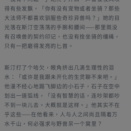
得有些发飘，「你有没有宠物或者坐骑？那些
大法师不都喜欢驯服些奇珍异兽吗？」她的目
光落在斯汀空荡荡的手腕和腰间——那里既没
有召唤兽的契约印记，也没有拴坐骑的缰绳，
只有一把磨得发亮的匕首。
斯汀打了个哈欠，眼角挤出几滴生理性的泪
水：「或许是我跟未开化的生灵聊不来吧。」
他漫不经心地踢飞脚边的小石子，石子在空中
划出一道弧线，「没有智慧的话，连吵架都吵
不到一块儿去。大概就是这样。」他其实不在
乎这些——在他看来，人与人之间尚且隔着万
水千山，何必强求与野兽呆一个窝里？