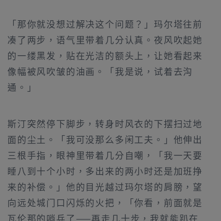
「那你就没想过解决这个问题？」玛尔塔往前
凑了两步，语气里带着几分认真。夜风吹起她
的一缕黑发，贴在光洁的额头上，让她看起来
像幅被风吹皱的油画。「我是说，试着去沟
通。」
斯汀突然停下脚步，转身时风衣的下摆扫过地
面的尘土。「我可没那么多闲工夫。」他伸出
三根手指，眼神里带着几分自嘲，「我一天要
睡八到十个小时，多出来的两小时还是加班挣
来的补偿。」他的目光越过玛尔塔的肩膀，望
向远处城门口闪烁的火把，「你看，前面就是
瓦伦那的哨兵了——再走几十步，我就能趴在