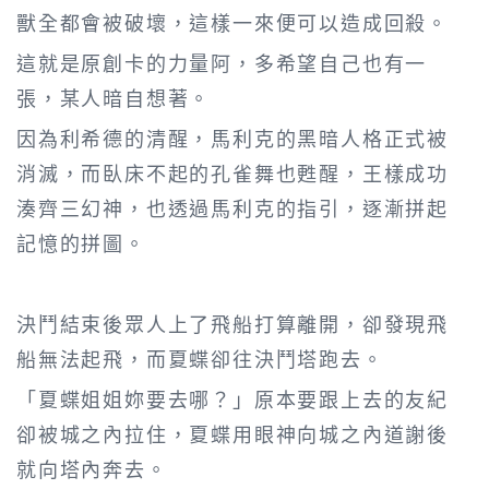
獸全都會被破壞，這樣一來便可以造成回殺。
這就是原創卡的力量阿，多希望自己也有一
張，某人暗自想著。
因為利希德的清醒，馬利克的黑暗人格正式被
消滅，而臥床不起的孔雀舞也甦醒，王樣成功
湊齊三幻神，也透過馬利克的指引，逐漸拼起
記憶的拼圖。
決鬥結束後眾人上了飛船打算離開，卻發現飛
船無法起飛，而夏蝶卻往決鬥塔跑去。
「夏蝶姐姐妳要去哪？」原本要跟上去的友紀
卻被城之內拉住，夏蝶用眼神向城之內道謝後
就向塔內奔去。