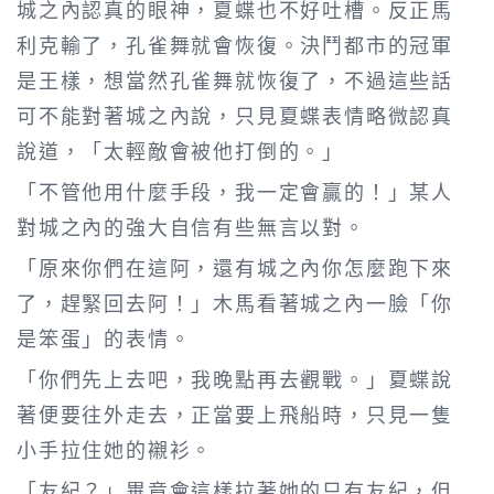
城之內認真的眼神，夏蝶也不好吐槽。反正馬
利克輸了，孔雀舞就會恢復。決鬥都市的冠軍
是王樣，想當然孔雀舞就恢復了，不過這些話
可不能對著城之內說，只見夏蝶表情略微認真
說道，「太輕敵會被他打倒的。」
「不管他用什麼手段，我一定會贏的！」某人
對城之內的強大自信有些無言以對。
「原來你們在這阿，還有城之內你怎麼跑下來
了，趕緊回去阿！」木馬看著城之內一臉「你
是笨蛋」的表情。
「你們先上去吧，我晚點再去觀戰。」夏蝶說
著便要往外走去，正當要上飛船時，只見一隻
小手拉住她的襯衫。
「友紀？」畢竟會這樣拉著她的只有友紀，但