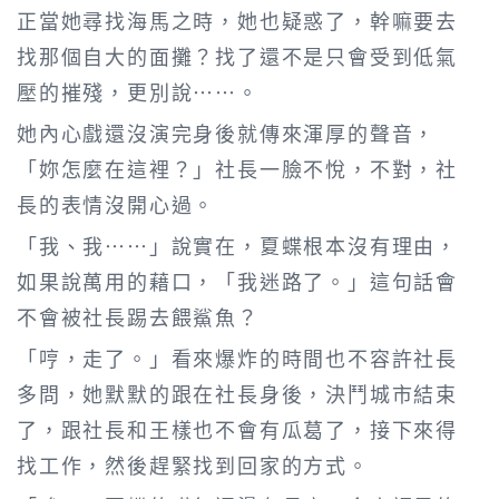
正當她尋找海馬之時，她也疑惑了，幹嘛要去
找那個自大的面攤？找了還不是只會受到低氣
壓的摧殘，更別說……。
她內心戲還沒演完身後就傳來渾厚的聲音，
「妳怎麼在這裡？」社長一臉不悅，不對，社
長的表情沒開心過。
「我、我……」說實在，夏蝶根本沒有理由，
如果說萬用的藉口，「我迷路了。」這句話會
不會被社長踢去餵鯊魚？
「哼，走了。」看來爆炸的時間也不容許社長
多問，她默默的跟在社長身後，決鬥城市結束
了，跟社長和王樣也不會有瓜葛了，接下來得
找工作，然後趕緊找到回家的方式。