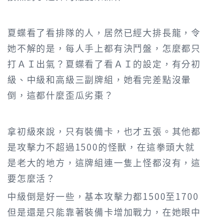
夏蝶看了看排隊的人，居然已經大排長龍，令
她不解的是，每人手上都有決鬥盤，怎麼都只
打ＡＩ出氣？夏蝶看了看ＡＩ的設定，有分初
級、中級和高級三副牌組，她看完差點沒暈
倒，這都什麼歪瓜劣棗？
拿初級來說，只有裝備卡，也才五張。其他都
是攻擊力不超過1500的怪獸，在這拳頭大就
是老大的地方，這牌組連一隻上怪都沒有，這
要怎麼活？
中級倒是好一些，基本攻擊力都1500至1700
但是還是只能靠著裝備卡增加戰力，在她眼中