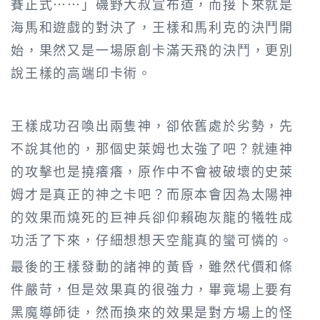
賽正式……」磯野大叔宣布道，而接下來就是
海馬和遊戲的對決了，王樣和馬利克的決鬥開
始，果然又是一場原創卡滿天飛的決鬥，更別
說王樣的高端印卡術。
王樣成功召喚出兩隻神，卻依舊處於劣勢，先
不說其他的，那個史萊姆也太強了吧？就連神
的攻擊也是撓癢癢，原作中不會被破壞的史萊
姆才是真正的神之卡吧？而原本會因為太陽神
的效果而燒死的巨神兵卻仰賴砲灰龍的犧牲成
功活了下來，仔細想想天空龍真的蠻可憐的。
最後的王樣發動的諸神的黃昏，雖然代價和條
件嚴苛，但是效果真的很強力，畢竟場上要有
黑魔導師徒，然而換來的效果是對方場上的怪