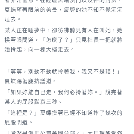
夏蝶望著眼前的美景，疲勞的她不知不覺沉沉
睡去。
某人正在睡夢中，卻彷彿聽見有人在叫她，她
揉著眼問道，「怎麼了？」只見社長一把就將
她拎起，向一棟大樓走去。
「等等，別動不動就拎著我，我又不是貓！」
夏蝶踢著腿抗議道。
「如果妳能自己走，我何必拎著妳。」說完替
某人的屁股默哀三秒。
「這裡是？」夏蝶摸著已經不知道摔了幾次的
屁股問道。
「當然是海馬公司美國分部。」木馬理所當然