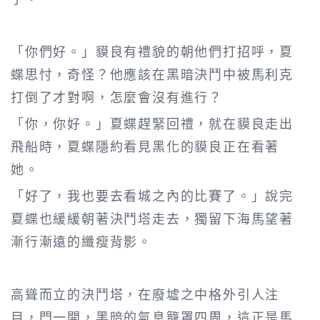
「你們好。」貘良有禮貌的朝他們打招呼，夏
蝶思忖，奇怪？他應該在黑暗決鬥中被馬利克
打倒了才對啊，怎麼會沒有進行？
「你，你好。」夏蝶趕緊回禮，就在貘良走出
飛船時，夏蝶隱約看見黑化的貘良正在看著
她。
「好了，我也要去看城之內的比賽了。」說完
夏蝶也緩緩朝著決鬥塔走去，獨留下海馬望著
漸行漸遠的纖瘦背影。
高聳而立的決鬥塔，在廢墟之中格外引人注
目，門一開，黑暗的氣息籠罩四周，這正是馬