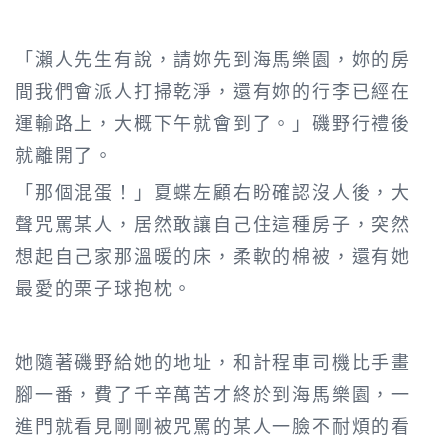
「瀨人先生有說，請妳先到海馬樂園，妳的房
間我們會派人打掃乾淨，還有妳的行李已經在
運輸路上，大概下午就會到了。」磯野行禮後
就離開了。
「那個混蛋！」夏蝶左顧右盼確認沒人後，大
聲咒罵某人，居然敢讓自己住這種房子，突然
想起自己家那溫暖的床，柔軟的棉被，還有她
最愛的栗子球抱枕。
她隨著磯野給她的地址，和計程車司機比手畫
腳一番，費了千辛萬苦才終於到海馬樂園，一
進門就看見剛剛被咒罵的某人一臉不耐煩的看