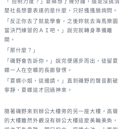
「 控制力度？」夏蝶想了幾分鐘，還是沒搞清
楚社長想要表達的是什麼，只好搔搔臉詢問。
「反正你去了就能學會，之後妳就去海馬樂園
當決鬥練習的ＡＩ吧。」說完就轉身準備離
開。
「那什麼？」
「磯野會告訴你。」說完便邁步而出，徒留夏
蝶一人在空曠的長廊發愣。
「夏蝶小姐，這邊請。」直到磯野的聲音劃破
寧靜，夏蝶這才回過神來。
隨著磯野來到辦公大樓旁的另一座大樓，高聳
的大樓雖然外觀沒有辦公大樓這麼美輪美奐，