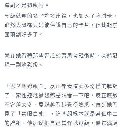
這副才是初級吧。
高級就真的多了許多連鎖，也加入了陷阱卡，
雖然大概都只是能保護自己的卡片，但比起前
面兩副好多了。
就在她看著那些歪瓜劣棗思考戰術時，突然發
現一副地獄級。
「恩？地獄級？」反正都看這麼多奇怪的牌組
了，索性連地獄級都點來看一下吧，反正應該
不會差太多。夏蝶越看越覺得熟悉，直到她看
見了「青眼白龍」，這牌組根本就是某個中二
的牌組，他居然把自己當作地獄級，夏蝶滿頭