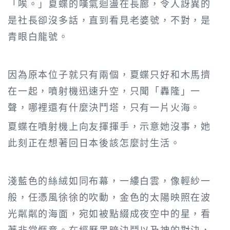
「唉。」夏蝶的嘆氣迴盪在長廊，令人訝異的
是社長卻沒多話，直到看見老婆號，不對，是
青眼白龍號。
因為原本位子就只有兩個，夏蝶只好和木馬擠
在一起，噴射機迅速升空，只聞「轟隆」一
聲，哪裡還有什麼決鬥塔，只有一片火海。
夏蝶在噴射機上向友揮揮手，示意她沒事，她
此刻正在想著回日本後該怎麼討生活。
淺藍色的絲絨如同布幕，一縷白雲，像輕紗一
般，任憑風徐徐的吹動，金色的太陽映照在波
光粼粼的海面，宛如被點綴成夜空中的星，看
著非常愜意。在經歷黑暗決鬥以及神的對決，