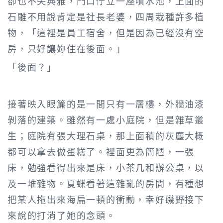
卻也不失典雅，門口佇立一座噴水池，上面的
石雕不用說肯定是社長老婆，四周栽種許多植
物，「這裡是員工宿舍，但是因為已經沒有空
房，只好讓妳住在後面。」
「後面？」
接著映入眼簾的是一間只有一層樓，外牆油漆
剝落的建築。雖然有一處小庭院，但是雜草叢
生；庭院有張大理石桌，那上面積的灰塵大概
都可以拿去做蛋糕了。裡面更為簡陋，一張
床，勉強看得出來是床，小茶几和辦公桌，以
及一堆雜物。夏蝶看著這雜亂的房間，有種想
把某人拖出來海扁一頓的衝動，幸好磯野接下
來說的打消了她的念頭。