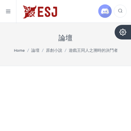
論壇
Home
/
論壇
/
原創小說
/
遊戲王同人之溯時的決鬥者