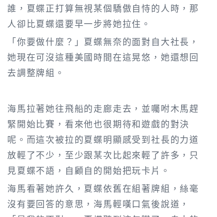
誰，夏蝶正打算無視某個驕傲自恃的人時，那
人卻比夏蝶還要早一步將她拉住。
「你要做什麼？」夏蝶無奈的面對自大社長，
她現在可沒這種美國時間在這晃悠，她還想回
去調整牌組。
海馬拉著她往飛船的走廊走去，並囑咐木馬趕
緊開始比賽，看來他也很期待和遊戲的對決
呢。而這次被拉的夏蝶明顯感受到社長的力道
放輕了不少，至少跟某次比起來輕了許多，只
見夏蝶不語，自顧自的開始把玩卡片。
海馬看著她許久，夏蝶依舊在組著牌組，絲毫
沒有要回答的意思，海馬輕嘆口氣後說道，