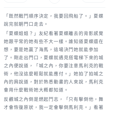
「既然戰鬥順序決定，我要回飛船了。」夏蝶
說完就朝門口走去。
「夏蝶姐姐？」友紀看著夏蝶離去的背影感覺
她跟平常的她有些不大一樣。誰知道夏蝶還在
想，要是她贏了海馬，這場決鬥她就能參加
了。剛走出門口，夏蝶就遇見搭電梯下來的城
之內便說道，「城之內，你要注意馬利克的戰
術，他沒這麼輕鬆就能應付。」她拍了拍城之
內的肩說道，對於熟悉動畫的人來說，馬利克
會用什麼戰術她大概都知道。
反觀城之內倒是燃起鬥志，「只有擊倒他，舞
才會恢復原狀，我一定會擊倒馬利克。」看著