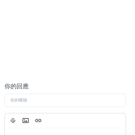
你的回應
Strikethrough
Insert Image
Insert Link