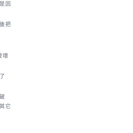
是因
後把
破壞
了
破
其它