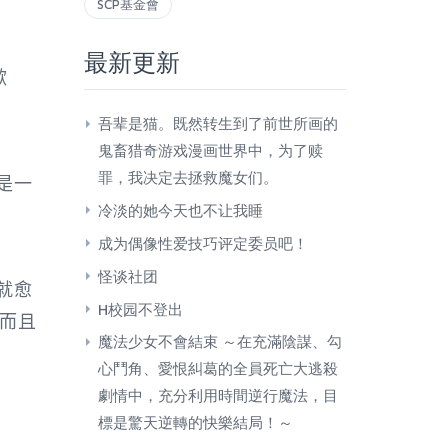
SCP基金會
最新更新
歉
​吾辈是猫。既然转生到了前世所画的
鬼畜猎奇游戏漫画世界中，为了赎
是一
罪，我决定去拯救魔女们。
冷淡的她今天也不让我睡
成为偶像性爱技巧评定委员吧！
怪谈社团
就愈
H校园不登出
，而且
魔法少女不會結束 ～在充滿陰謀、勾
心鬥角、愛恨糾葛的全員死亡大逃殺
劇情中，充分利用時間逆行魔法，目
標是驚天逆轉的快樂結局！～