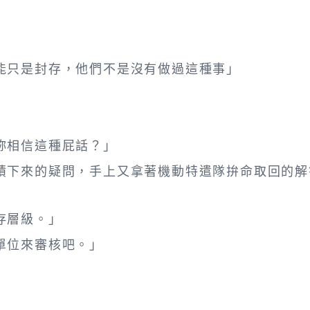
能只是封存，他們不是沒有做過這種事」
妳相信這種屁話？」
積下來的疑問，手上又拿著機動特遣隊拚命取回的解
存層級。」
單位來審核吧。」