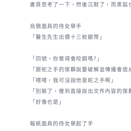
書頁思考了一下，然後沉默了，而黑狐
烏鴉面具的侍女舉手
「醫生先生出價十三枚銀幣」
「四號，你覺得會咬餌嗎?」
「跟蛇之手的傢夥說要破解並傳播會造
「喂喂，我可沒說他是蛇之手啊」
「別裝了，傻到直接說出文件內容的傢
「好像也是」
報紙面具的侍女舉起了手