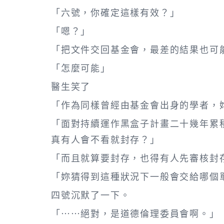
「六號，你確定這樣有效？」
「嗯？」
「把文件交回基金會，最差的結果也可
「怎麼可能」
醫生笑了
「作為同樣曾經由基金會出身的學者，
「面對持續運作黑盒子計畫二十幾年累
真有人會不看就封存？」
「而且就算要封存，也得有人先審核封
「妳猜得到這種狀況下一般會交給哪個
四號沉默了一下。
「……絕對，是道德倫理委員會啊。」