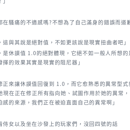
了」
都在騷痛的不適感嗎?不想為了自己滿身的錯誤而道
，這與其說是絕對值，不如更該說是現實扭曲者吧」
是休謨值 1.0的絕對體現，它絕不如一般人所想的
發揮的效果其實是現實的阻尼器」
正來讓休謨值回復到 1.0，而它愈熟悉的異常型式
，她現在正在修正所有指向她、試圖作用於她的異常
迫感的來源，我們正在被迫直面自己的異常啊」
看侍女以及坐在沙發上的玩家們，沒回四號的話