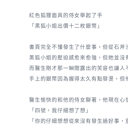
紅色狐狸面具的侍女舉起了手
「黑狐小姐出價十二枚銀幣」
書頁完全不懂發生了什麼事，但從石斧
黑狐小姐的壓迫感愈來愈強，但她並沒
而醫生剛才那一瞬間露出的笑容也讓人不
手上的銀幣因為握得太久有點發燙，但
醫生愉快的和他的侍女聊著，他現在心
「四號，我仔細想了想」
「你的仔細想想從來沒有發生過好事，