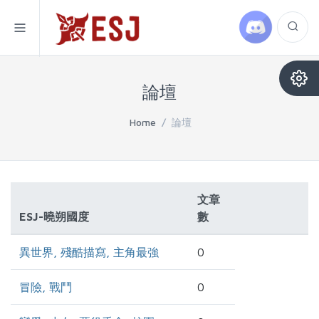
論壇
Home
/
論壇
文章
ESJ-曉朔國度
數
異世界, 殘酷描寫, 主角最強
0
冒險, 戰鬥
0