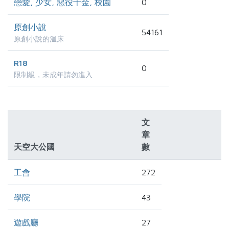
戀愛, 少女, 惡役千金, 校園
0
原創小說
54161
原創小說的溫床
R18
0
限制級，未成年請勿進入
文
章
天空大公國
數
工會
272
學院
43
遊戲廳
27