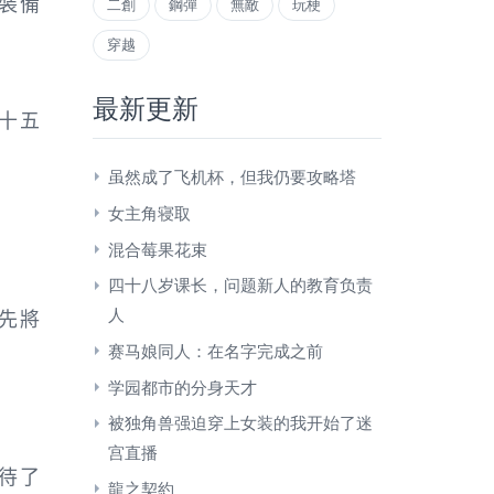
裝備
二創
鋼彈
無敵
玩梗
穿越
最新更新
十五
虽然成了飞机杯，但我仍要攻略塔
女主角寝取
混合莓果花束
四十八岁课长，问题新人的教育负责
先將
人
赛马娘同人：在名字完成之前
学园都市的分身天才
被独角兽强迫穿上女装的我开始了迷
宫直播
待了
龍之契約