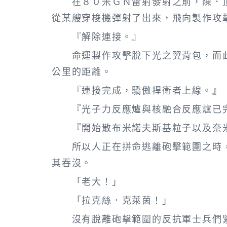
在８０米ＧＮ雷射發射之前，陳．頂
從某艘穿梭機彈射了出來，飛向製作攻
『解除連接。』
命運製作攻擊脫下光之翼背包，而此
公里的距離。
『連接完成，驕傲捍衛者上線。』
『光子力反應爐與核融合反應爐已完
『開始散布米諾夫斯基粒子以及奈米
所以人正在拼命逃離砲擊範圍之時，
其吞沒。
「老大！」
「拉克絲．克萊茵！」
沒有脫離砲擊範圍的反抗軍士兵們緊