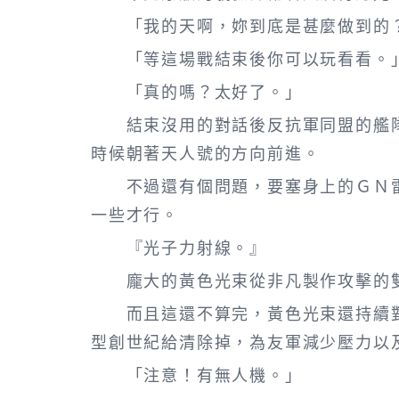
「我的天啊，妳到底是甚麼做到的？
「等這場戰結束後你可以玩看看。
「真的嗎？太好了。」
結束沒用的對話後反抗軍同盟的艦隊
時候朝著天人號的方向前進。
不過還有個問題，要塞身上的ＧＮ雷
一些才行。
『光子力射線。』
龐大的黃色光束從非凡製作攻擊的雙
而且這還不算完，黃色光束還持續對
型創世紀給清除掉，為友軍減少壓力以
「注意！有無人機。」