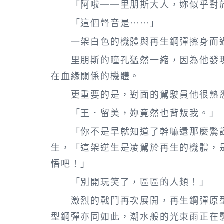
「阿啦──里朋斯大人，妳似乎對於
「這個聲音是……」
一架白色的機體與再生鋼彈擦身而過
里朋斯的瞳孔猛然一縮，因為他發現
在血緣關係的機體。
更重要的是，對面的駕駛員他很熟
「王．留美，妳竟然也背叛我。」
「你不是早就知道了幹嘛還那麼驚訝
生，「這架逆生是凌駕於再生的機體，
悟吧！」
「別開玩笑了，區區的人類！」
激烈的戰鬥再次展開，再生鋼彈原型
型鋼彈亦同如此，潮水般的光束雨正在