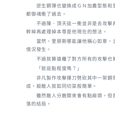
逆生鋼彈也變換成ＧＮ加農型態和里
都御魂衝了過去。
不過陳．頂天這一衝並非是去攻擊再
幹掉再處理掉本尊是他現在的想法。
當然，里朋斯哪能讓他稱心如意，立
情況發生。
不過就算遠離了對方所有的攻擊也無
「就這點程度嗎？」
非凡製作攻擊揮刀劈砍其中一架鋼彈
成，殺敵人就如同切菜般簡單。
雖然敵人分散開來會有點麻煩，但是
落的結局。