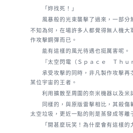
「妳找死！」
風暴般的光束襲擊了過來，一部分無
不知為何，在場許多人都覺得無人機大
作攻擊鋼彈而已。
能有這樣的風光待遇也挺厲害呢。
『太空閃電（Ｓｐａｃｅ Ｔｈｕｎ
承受攻擊的同時，非凡製作攻擊再次
某位宇宙的王者。
利用擴散至周圍的奈米機器以及米諾
同樣的，與原版雷擊相比，其殺傷範
太空垃圾，更近一點的則是蒸發成等離
「開甚麼玩笑！為什麼會有這樣的