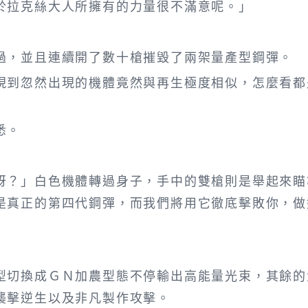
拉克絲大人所擁有的力量很不滿意呢。」
，並且連續開了數十槍摧毀了兩架量產型鋼彈。
到忽然出現的機體竟然與再生極度相似，怎麼看都
悉。
？」白色機體轉過身子，手中的雙槍則是舉起來瞄
是真正的第四代鋼彈，而我們將用它徹底擊敗你，做
切換成ＧＮ加農型態不停輸出高能量光束，其餘的
襲擊逆生以及非凡製作攻擊。