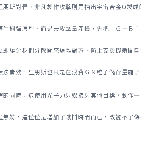
朋斯對轟，非凡製作攻擊則是抽出宇宙合金Ω製成
生鋼彈原型，而是去攻擊量產機，先把「Ｇ－Ｂｉ
即讓分身們分散開來遠離對方，防止支援機瞬間團
法奏效，里朋斯也只是在浪費ＧＮ粒子儲存量罷了
的同時，還使用光子力射線掃射其他目標，動作一
無妨，這僅僅是增加了戰鬥時間而已，改變不了偽