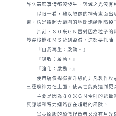
許久甚麼事情都沒發生，毀滅之光沒有
睜眼一看，難以想像的神奇畫面出現
束，楞是將超大範圍的地圖炮給阻隔掉
片刻，８０米ＧＮ雷射因為粒子的耗
艘穿梭機和ＭＳ遭到毀滅，這都要托陳
『自我再生：啟動。』
『吸收：啟動。』
『強化：啟動。』
使用驕傲捍衛者升級的非凡製作攻擊
三種魔神力在上面，使其性能夠達到更
主要是因為８０米ＧＮ雷射的能量輸
反應爐和電力迴路存在超載的風險。
畢竟原版的驕傲捍衛者又沒有月光碟