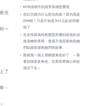
NTR游戏中的战争英雄想要死
收光
你以为我为什么想当肉盾？因为我是
抖M哒！只是不知道为什么队友却都
病了
何一
在女性因為特異體質而遭到歧視的貞
操逆轉世界裡，透過不假思索地與她
們結婚並拯救她們的故事。
那就我一個人用網遊角色好了 ～靠
著切換眾多角色，在異世界隨心所欲
地活下去～
上了
甲、
。