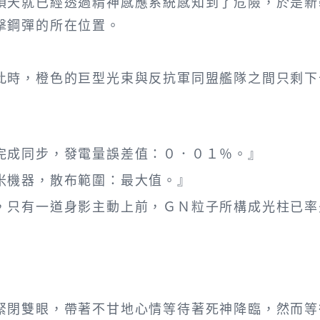
天就已經透過精神感應系統感知到了危險，於是新
擊鋼彈的所在位置。
時，橙色的巨型光束與反抗軍同盟艦隊之間只剩下
成同步，發電量誤差值：０．０１％。』
機器，散布範圍：最大值。』
只有一道身影主動上前，ＧＮ粒子所構成光柱已率
閉雙眼，帶著不甘地心情等待著死神降臨，然而等