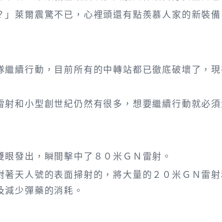
」萊爾震驚不已，心裡頭還有點羨慕人家的新裝備
」
繼續行動，目前所有的中轉站都已徹底破壞了，現
射和小型創世紀仍然有很多，想要繼續行動就必須
眼發出，瞬間擊中了８０米ＧＮ雷射。
著天人號的表面掃射的，將大量的２０米ＧＮ雷射
及減少彈藥的消耗。