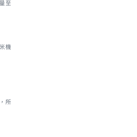
量至
米機
，所