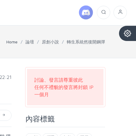
Home
/
論壇
/
原創小說
/
轉生系統然後開鋼彈
22:21
討論、發言請尊重彼此
任何不禮貌的發言將封鎖 IP
一個月
篇
內容標籤