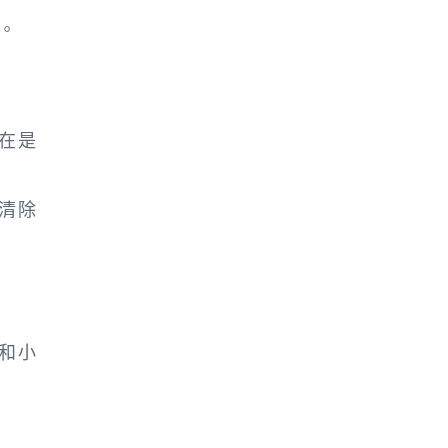
。
在是
清除
和小