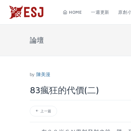
HOME
一週更新
原創
論壇
by
陳美漫
83瘋狂的代價(二)
上一篇