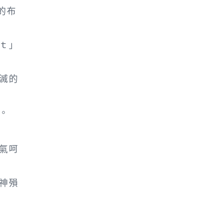
的布
ｔ」
滅的
。
氣呵
神殞