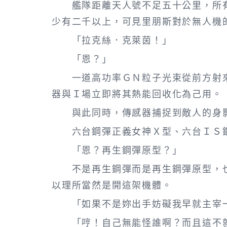
艦隊距離天人號不足五十公里，所有
少有二千以上，可見里朋斯對於無人機
「拉克絲．克萊茵！」
「恩？」
一道高功率ＧＮ粒子光束從前方射來
器與Ｉ場立即將其熱能回收化為己用。
與此同時，傳感器捕捉到敵人的身影
六台鋼彈正義女神Ｘ型、六台ＩＳ鋼
「恩？再生鋼彈原型？」
不是再生鋼彈而是再生鋼彈原型，也
以理所當然是開這架機體。
「如果不是妳出手妨礙我早就主宰
「哼！自己無能怪誰啊？而且這不就