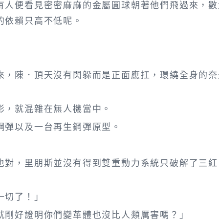
人便看見密密麻麻的金屬圓球朝著他們飛過來，數
的依賴只高不低呢。
，陳．頂天沒有閃躲而是正面應扛，環繞全身的奈
，就混雜在無人機當中。
彈以及一台再生鋼彈原型。
對，里朋斯並沒有得到雙重動力系統只破解了三紅
一切了！」
剛好證明你們變革體也沒比人類厲害嗎？」