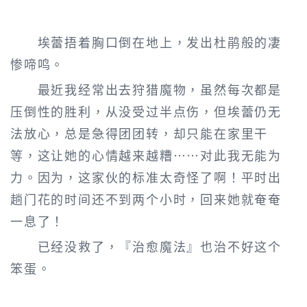
埃蕾捂着胸口倒在地上，发出杜鹃般的凄
惨啼鸣。
最近我经常出去狩猎魔物，虽然每次都是
压倒性的胜利，从没受过半点伤，但埃蕾仍无
法放心，总是急得团团转，却只能在家里干
等，这让她的心情越来越糟……对此我无能为
力。因为，这家伙的标准太奇怪了啊！平时出
趟门花的时间还不到两个小时，回来她就奄奄
一息了！
已经没救了，『治愈魔法』也治不好这个
笨蛋。