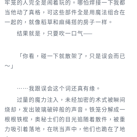
牢笼的人完全是闹着玩的。哪怕焊接一下我都
当他动了真格，可这些部件全是用魔法组合在
一起的，就像稻草和麻绳搭的房子一样。
结果就是，只要吹一口气——
「你看，碰一下就散架了，只是误会而已
～」
……我跟误会这个词还真有缘。
过量的魔力注入，未经加密的术式被瞬间
烧却，发出玻璃破碎般的声音。铁笼分解成一
根根铁棍，奥秘士们的目光追随着散件，被重
力吸引着落地，在咣当声中，他们也跪在了地