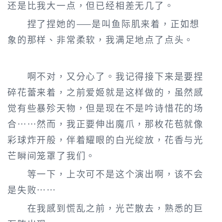
还是比我大一点，但已经相差无几了。
捏了捏她的——是叫鱼际肌来着，正如想
象的那样、非常柔软，我满足地点了点头。
啊不对，又分心了。我记得接下来是要捏
碎花蕾来着，之前爱姬就是这样做的，虽然感
觉有些暴殄天物，但是现在不是吟诗惜花的场
合……然而，我正要伸出魔爪，那枚花苞就像
彩球炸开般，伴着耀眼的白光绽放，花香与光
芒瞬间笼罩了我们。
等一下，上次可不是这个演出啊，该不会
是失败……
在我感到慌乱之前，光芒散去，熟悉的巨