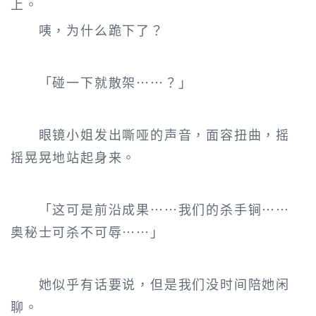
上。
咦，为什么跪下了？
「碰一下就散架……？」
眼镜小姐发出嘶哑的声音，面容扭曲，摇
摇晃晃地站起身来。
「这可是前沿成果……我们的杀手锏……
奥秘士可杀不可辱……」
她似乎有话要说，但是我们没时间陪她闲
聊。