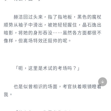
赫洁回过头来，指了指地板，黑色的魔杖
顺势从袖子中滑出，被她轻轻握住，晶石逸出
暗影，将她的身形吞没……虽然各方面都很不
像样，但离场特效还挺帅的呢。
「呃，这里是术试的考场吗？」
也是似曾相识的场面，考官扶着眼镜瞪着
我。