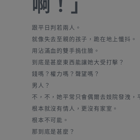
啊！」
跟平日判若兩人。
就像失去至親的孩子，跪在地上懺抖。
用沾滿血的雙手摀住臉。
到底是甚麼東西能讓她大受打擊？
錢嗎？權力嗎？聲望嗎？
男人？
不，不，她平常只會偶爾去妓院發洩，
根本就沒有情人，更沒有家室。
根本不可能。
那到底是甚麼？