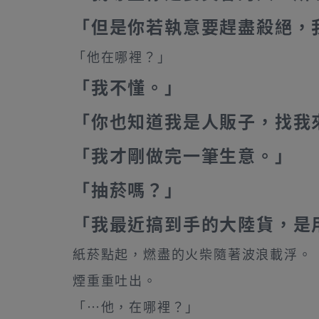
「但是你若執意要趕盡殺絕，
「他在哪裡？」
「我不懂。」
「你也知道我是人販子，找我
「我才剛做完一筆生意。」
「抽菸嗎？」
「我最近搞到手的大陸貨，是
紙菸點起，燃盡的火柴隨著波浪載浮。
煙重重吐出。
「…他，在哪裡？」