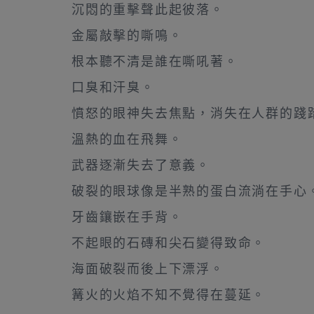
沉悶的重擊聲此起彼落。
金屬敲擊的嘶鳴。
根本聽不清是誰在嘶吼著。
口臭和汗臭。
憤怒的眼神失去焦點，消失在人群的踐
溫熱的血在飛舞。
武器逐漸失去了意義。
破裂的眼球像是半熟的蛋白流淌在手心
牙齒鑲嵌在手背。
不起眼的石磚和尖石變得致命。
海面破裂而後上下漂浮。
篝火的火焰不知不覺得在蔓延。