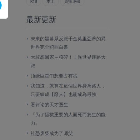
R18
本土
貞操逆轉
最新更新
未來的黑幕系反派千金莫里亞蒂的異
世界完全犯罪白書
大叔想回家～粉碎！！異世界迷路大
叔
顶级巨星们想要占有我
我知道，就算在這個世界身為路人，
只要練成【廢人】也能成為最強
看评论的天才医生
『为了拯救重要的人而死而复生的能
力』
社恐废柴成为了师父