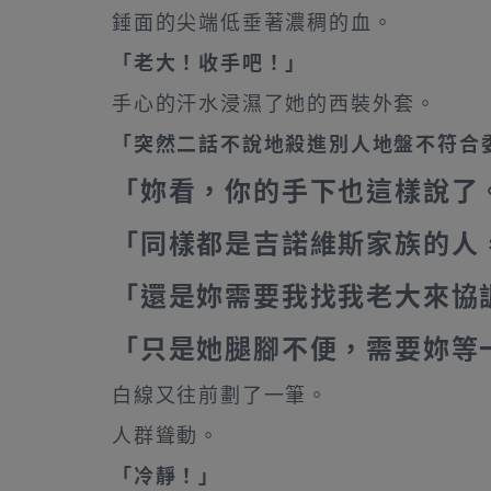
錘面的尖端低垂著濃稠的血。
「老大！收手吧！」
手心的汗水浸濕了她的西裝外套。
「突然二話不說地殺進別人地盤不符合
「妳看，你的手下也這樣說了
「同樣都是吉諾維斯家族的人
「還是妳需要我找我老大來協
「只是她腿腳不便，需要妳等
白線又往前劃了一筆。
人群聳動。
「冷靜！」