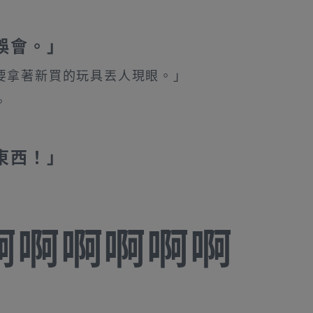
誤會。」
要拿著新買的玩具丟人現眼。」
。
東西！」
啊啊啊啊啊啊