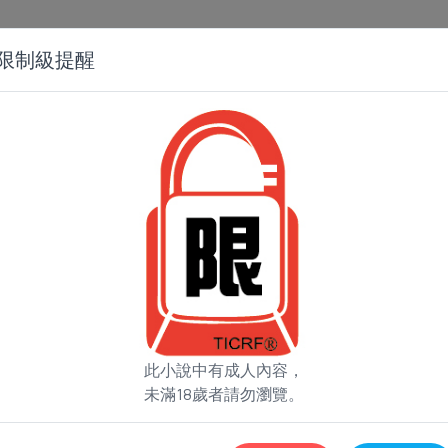
站方公告
小說
論壇
留言板
問與答
限制級提醒
2024-07-19 
此小說中有成人內容，
下一
未滿18歲者請勿瀏覽。