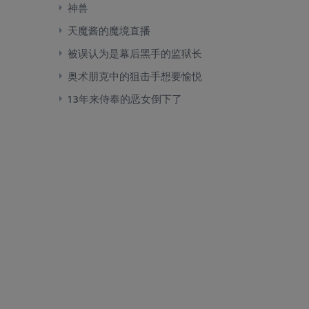
神兽
天魔酱的魔境直播
被误认为是幕后黑手的监狱长
奥术朋克中的狙击手想要愉悦
13年来侍奉的恶女倒下了