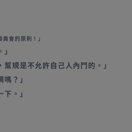
委員會的原則！」
。」
，幫規是不允許自己人內鬥的。」
調嗎？」
一下。」