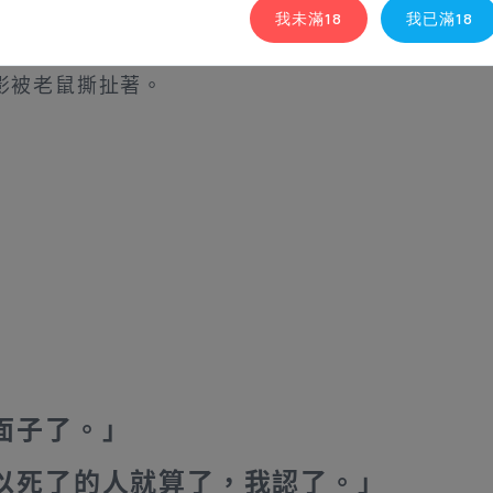
我未滿18
我已滿18
影被老鼠撕扯著。
面子了。」
以死了的人就算了，我認了。」