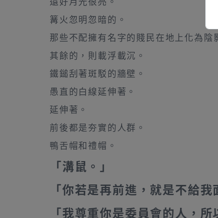
還好月光很亮。
篝火忽明忽暗的。
那些不配擁有名字的賤民在地上化為陰
其餘的，則載浮載沉。
鐵鎚刮著斑駁的牆壁。
愚直的白線延伸著。
延伸著。
前後都是夯實的人群。
鴨舌帽和禮帽。
「溝鼠。」
「你若是再前進，就是不給我
「我尊重你是委員會的人，所