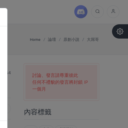
Home
/
論壇
/
原創小說
/
大屌哥
23:54
討論、發言請尊重彼此
任何不禮貌的發言將封鎖 IP
一個月
篇
內容標籤