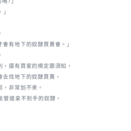
的嗎?」
。」
，
才會有地下的奴隸買賣會。」
，
利，還有買家的規定跟須知，
會去找地下的奴隸買賣，
司，非常划不來。
法管道拿不到手的奴隸，
」