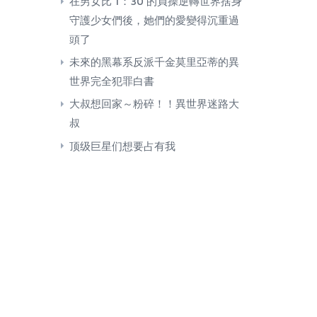
在男女比 1：30 的貞操逆轉世界捨身
守護少女們後，她們的愛變得沉重過
頭了
未來的黑幕系反派千金莫里亞蒂的異
世界完全犯罪白書
大叔想回家～粉碎！！異世界迷路大
叔
顶级巨星们想要占有我