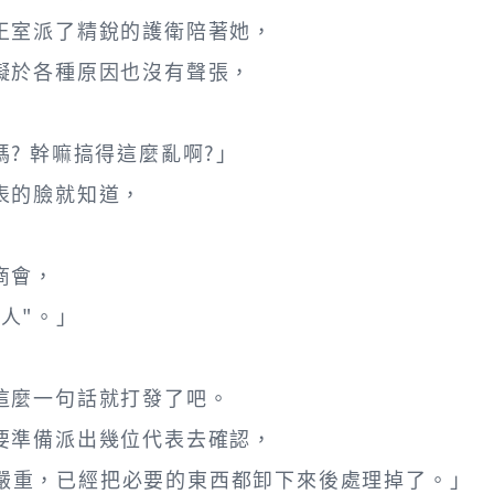
王室派了精銳的護衛陪著她，
礙於各種原因也沒有聲張，
? 幹嘛搞得這麼亂啊?」
表的臉就知道，
商會，
的人"。」
這麼一句話就打發了吧。
要準備派出幾位代表去確認，
受損嚴重，已經把必要的東西都卸下來後處理掉了。」