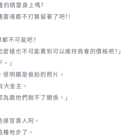
瓦隆的精靈身上嗎?
靈魂都不打算留著了吧?!
想都不可能吧?
怎麼樣也不可能賣到可以維持商會的價格吧?」
下。」
，很明顯是偷拍的照片。
還有大金主，
認為跟他們脫不了關係。」
些達官貴人阿。
這種地步了，