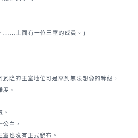
」
.....上面有一位王室的成員。」
阿瓦隆的王室地位可是高到無法想像的等級，
難度。
」
憊。
十公主，
王室也沒有正式發布。