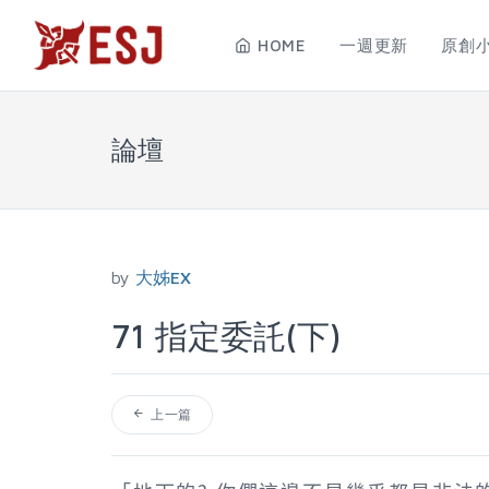
HOME
一週更新
原創
論壇
by
大姊EX
71 指定委託(下)
上一篇