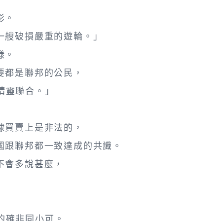
影。
一艘破損嚴重的遊輪。」
樣。
要都是聯邦的公民，
隆精靈聯合。」
隸買賣上是非法的，
國跟聯邦都一致達成的共識。
不會多說甚麼，
」
那的確非同小可。