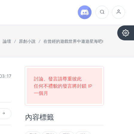
論壇
/
原創小說
/
在曾經的遊戲世界中遨遊星海吧!
03:17
討論、發言請尊重彼此
任何不禮貌的發言將封鎖 IP
一個月
篇
內容標籤