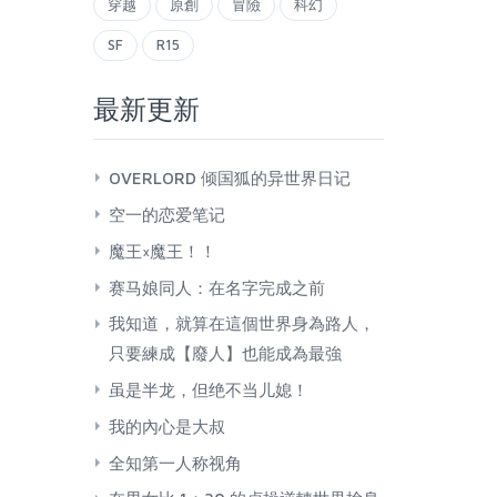
穿越
原創
冒險
科幻
SF
R15
最新更新
OVERLORD 倾国狐的异世界日记
空一的恋爱笔记
魔王×魔王！！
赛马娘同人：在名字完成之前
我知道，就算在這個世界身為路人，
只要練成【廢人】也能成為最強
虽是半龙，但绝不当儿媳！
我的內心是大叔
全知第一人称视角