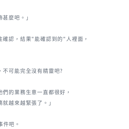
飾甚麼吧。」
往確認，結果"能確認到的"人裡面，
，不可能完全沒有精靈吧?
他們的業務生意一直都很好，
務就越來越緊張了。」
的事件吧。