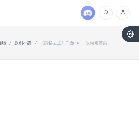
論壇
/
原創小說
/
《詭秘之主》二創TRPG改編短篇集