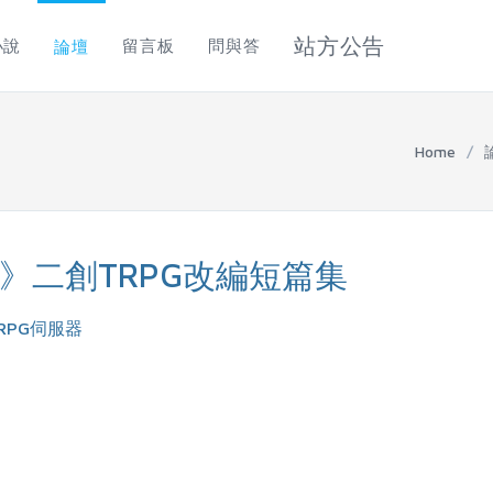
站方公告
小說
留言板
問與答
論壇
Home
/
》二創TRPG改編短篇集
RPG伺服器