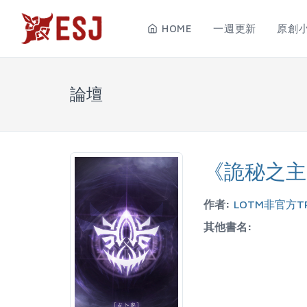
HOME
一週更新
原創
論壇
《詭秘之主
作者:
LOTM非官方T
其他書名: