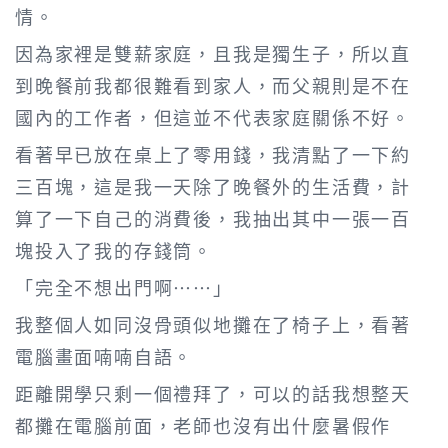
情。
因為家裡是雙薪家庭，且我是獨生子，所以直
到晚餐前我都很難看到家人，而父親則是不在
國內的工作者，但這並不代表家庭關係不好。
看著早已放在桌上了零用錢，我清點了一下約
三百塊，這是我一天除了晚餐外的生活費，計
算了一下自己的消費後，我抽出其中一張一百
塊投入了我的存錢筒。
「完全不想出門啊……」
我整個人如同沒骨頭似地攤在了椅子上，看著
電腦畫面喃喃自語。
距離開學只剩一個禮拜了，可以的話我想整天
都攤在電腦前面，老師也沒有出什麼暑假作