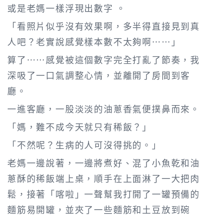
或是老媽一樣浮現出數字 。
「看照片似乎沒有效果啊，多半得直接見到真
人吧？老實說感覺樣本數不太夠啊……」
算了……感覺被這個數字完全打亂了節奏，我
深吸了一口氣調整心情，並離開了房間到客
廳。
一進客廳，一股淡淡的油蔥香氣便撲鼻而來。
「媽，難不成今天就只有稀飯？」
「不然呢？生病的人可沒得挑的。」
老媽一邊說著，一邊將煮好、混了小魚乾和油
蔥酥的稀飯端上桌，順手在上面淋了一大把肉
鬆，接著「喀啦」一聲幫我打開了一罐預備的
麵筋易開罐，並夾了一些麵筋和土豆放到碗