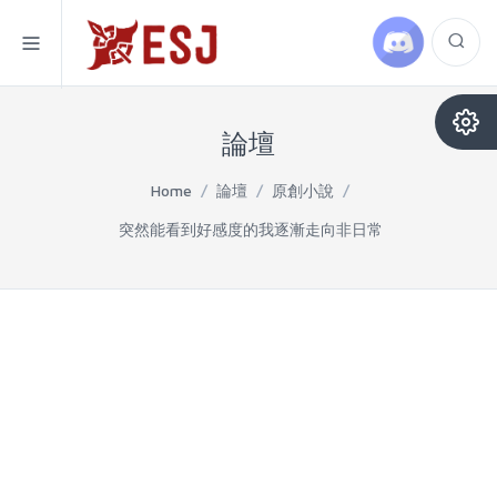
論壇
Home
/
論壇
/
原創小說
/
突然能看到好感度的我逐漸走向非日常