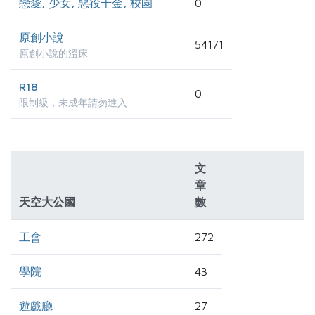
戀愛, 少女, 惡役千金, 校園
0
原創小說
54171
原創小說的溫床
R18
0
限制級，未成年請勿進入
文
章
天空大公國
數
工會
272
學院
43
遊戲廳
27