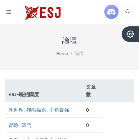
論壇
Home
/
論壇
文章
ESJ-曉朔國度
數
異世界, 殘酷描寫, 主角最強
0
冒險, 戰鬥
0