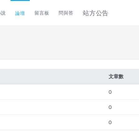
站方公告
小說
留言板
問與答
論壇
文章數
0
0
0