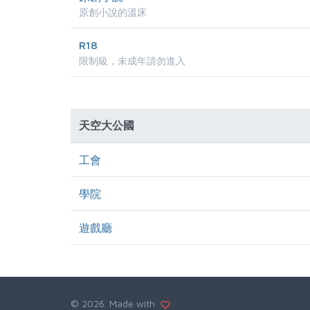
原創小說的溫床
R18
限制級，未成年請勿進入
天空大公國
工會
學院
遊戲廳
©
2026. Made with