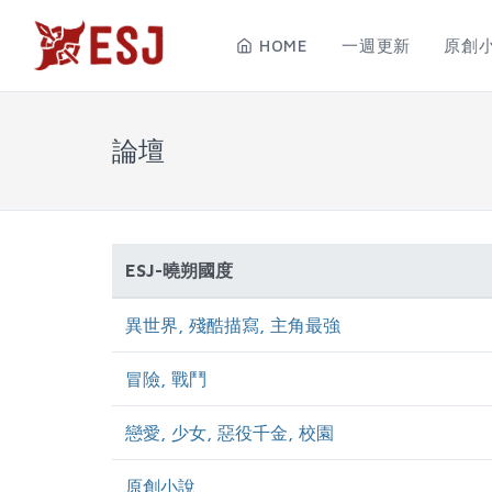
HOME
一週更新
原創
論壇
ESJ-曉朔國度
異世界, 殘酷描寫, 主角最強
冒險, 戰鬥
戀愛, 少女, 惡役千金, 校園
原創小說