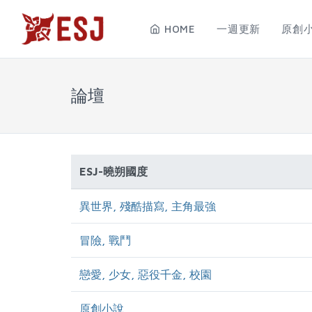
HOME
一週更新
原創
論壇
ESJ-曉朔國度
異世界, 殘酷描寫, 主角最強
冒險, 戰鬥
戀愛, 少女, 惡役千金, 校園
原創小說