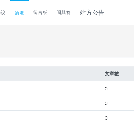
站方公告
小說
留言板
問與答
論壇
文章數
0
0
0