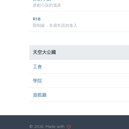
原創小說的溫床
R18
限制級，未成年請勿進入
天空大公國
工會
學院
遊戲廳
©
2026. Made with